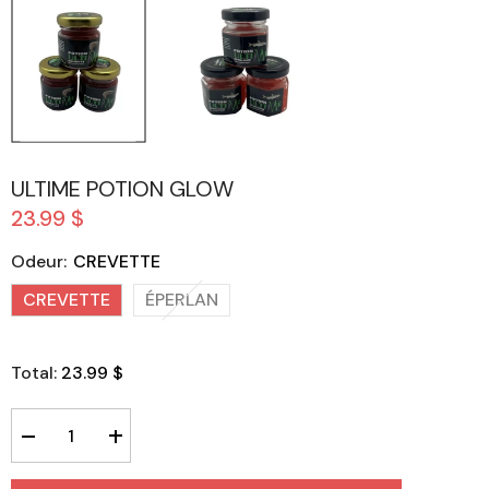
ULTIME POTION GLOW
23.99 $
Odeur:
CREVETTE
CREVETTE
ÉPERLAN
Total:
23.99 $
Réduire
Augmenter
la
la
quantité
quantité