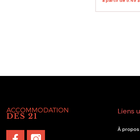
à partir de
5.49 $
Liens u
À propos