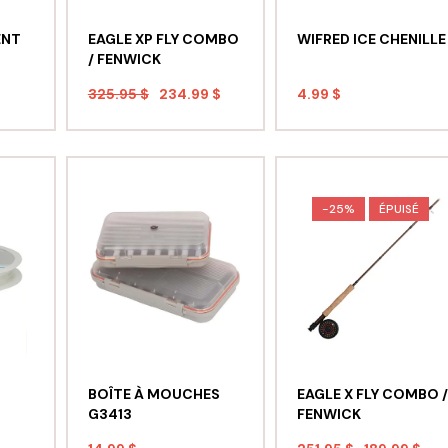
ENT
EAGLE XP FLY COMBO
WIFRED ICE CHENILLE
/ FENWICK
325.95 $
234.99 $
4.99 $
-25%
ÉPUISÉ
BOÎTE À MOUCHES
EAGLE X FLY COMBO /
G3413
FENWICK