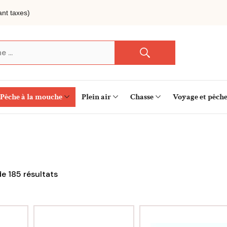
nt taxes)
Pêche à la mouche
Plein air
Chasse
Voyage et pêch
de
185
résultats