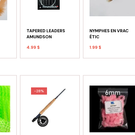
TAPERED LEADERS
NYMPHES EN VRAC
AMUNDSON
ÉTIC
4.99 $
1.99 $
-28%