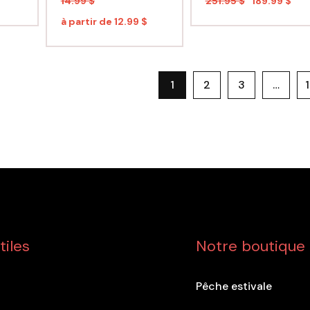
14.99 $
251.95 $
189.99 $
à partir de
12.99 $
1
2
3
…
tiles
Notre boutique
Pêche estivale