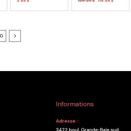
3.99 $
184.95 $
114.99 $
10
Informations
Adresse :
3422 boul. Grande-Baie sud,