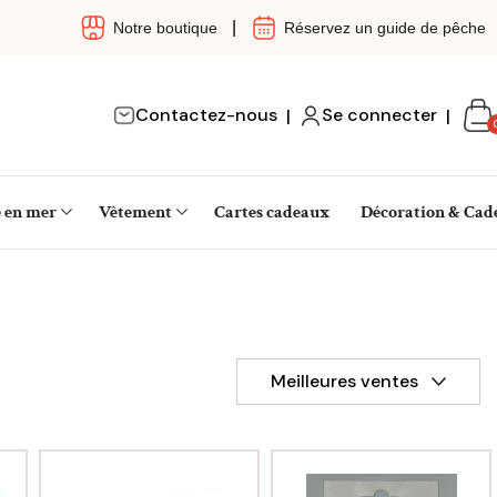
|
Notre boutique
Réservez un guide de pêche
Contactez-nous
Se connecter
|
|
Pani
0
ar
e en mer
Vêtement
Cartes cadeaux
Décoration & Cad
Meilleures ventes